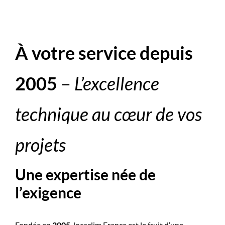
Rechercher:
Nous contacter : 04 72 48 02 18
À votre service depuis
2005
–
L’excellence
technique au cœur de vos
projets
Une expertise née de
l’exigence
Fondée en
2005
, locaclim France est le fruit d’une