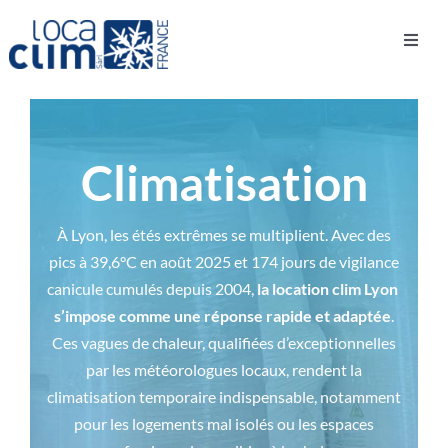
Passer
au
Toggle
Accueil
»
Location de climatiseur
contenu
Naviga
Nos matériels de location
Climatisation
Vos besoins
À Lyon​​, les étés extrêmes se multiplient. Avec des
pics à 39,6°C en août 2025 et 174 jours de vigilance
Services
canicule cumulés depuis 2004,
la location clim Lyon ​
s’impose comme une réponse rapide et adaptée
.
Qui sommes-nous ?
Ces vagues de chaleur, qualifiées d’exceptionnelles
par les météorologues locaux, rendent la
climatisation temporaire indispensable, notamment
Demandes techniques
pour les logements mal isolés ou les espaces