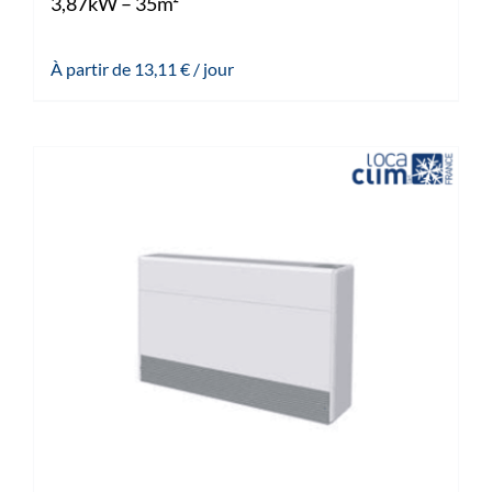
3,87kW – 35m²
À partir de
13,11
€
/ jour