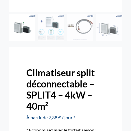
Rechercher:
Nous contacter : 04 72 48 02 18
Climatiseur split
déconnectable –
SPLIT4 – 4kW –
40m²
À partir de 7,38 € / jour *
* Économisez avec le forfait saison :