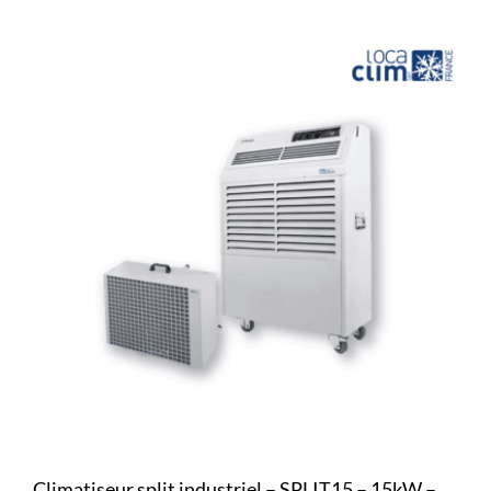
Climatiseur split industriel – SPLIT15 – 15kW –