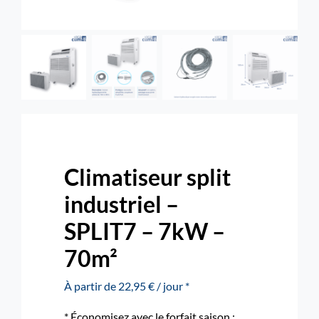
Rechercher:
Nous contacter : 04 72 48 02 18
Climatiseur split
industriel –
SPLIT7 – 7kW –
70m²
À partir de 22,95 € / jour *
* Économisez avec le forfait saison :