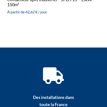
150m²
À partir de
42,62
€
/ jour
Des installations dans
toute la France