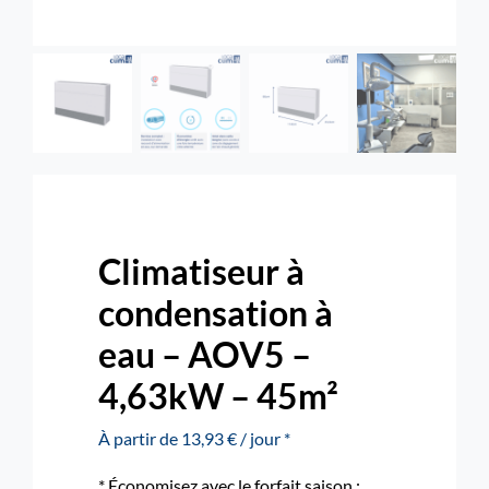
Rechercher:
Nous contacter : 04 72 48 02 18
Climatiseur à
condensation à
eau – AOV5 –
4,63kW – 45m²
À partir de 13,93 € / jour *
* Économisez avec le forfait saison :