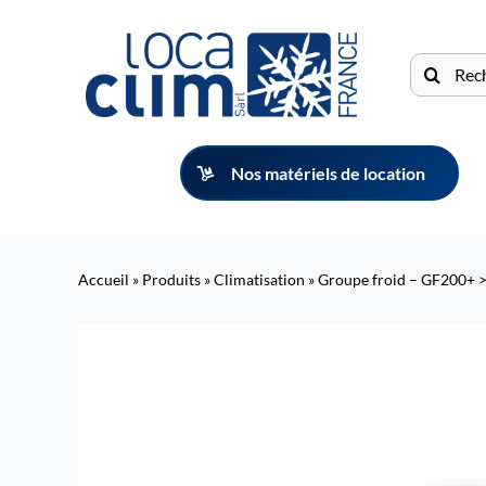
Passer
au
Recherche
contenu
Nos matériels de location
Accueil
»
Produits
»
Climatisation
»
Groupe froid – GF200+ 