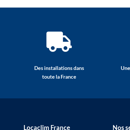
Des installations dans
Une
toute la France
Locaclim France
Nos s