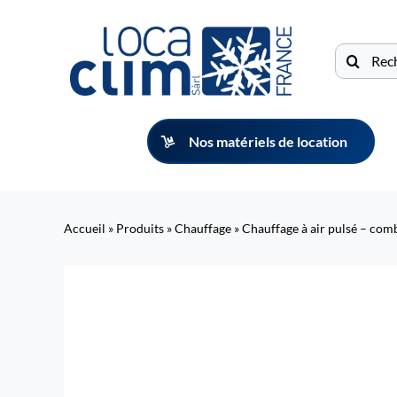
Passer
au
Recherche
contenu
Nos matériels de location
Accueil
»
Produits
»
Chauffage
»
Chauffage à air pulsé – c