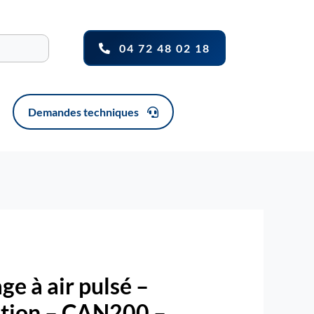
04 72 48 02 18
Demandes techniques
ge à air pulsé –
tion – CAN200 –