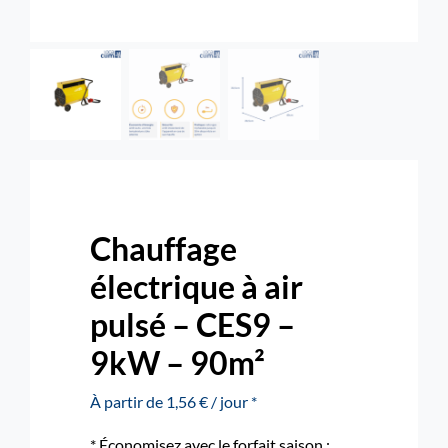
Rechercher:
Nous contacter : 04 72 48 02 18
Chauffage
électrique à air
pulsé – CES9 –
9kW – 90m²
À partir de 1,56 € / jour *
* Économisez avec le forfait saison :