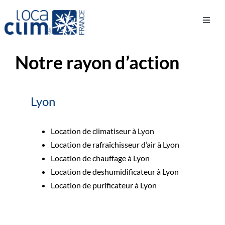
Passer
au
Toggle
Accueil
»
Notre rayon d’action
contenu
Naviga
Notre rayon d’action
Nos matériels de location
Lyon
Vos besoins
Location de climatiseur à Lyon
Services
Location de rafraîchisseur d’air à Lyon
Location de chauffage à Lyon
Qui sommes-nous ?
Location de deshumidificateur à Lyon
Location de purificateur à Lyon
Demandes techniques