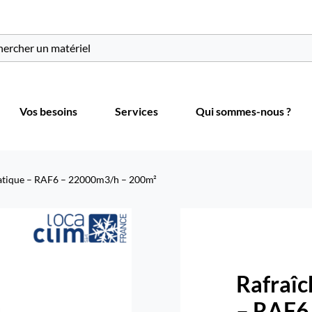
r:
Vos besoins
Services
Qui sommes-nous ?
batique – RAF6 – 22000m3/h – 200m²
Rafraîc
– RAF6