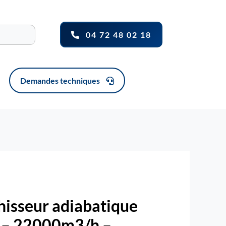
04 72 48 02 18
Demandes techniques
hisseur adiabatique
 – 22000m3/h –