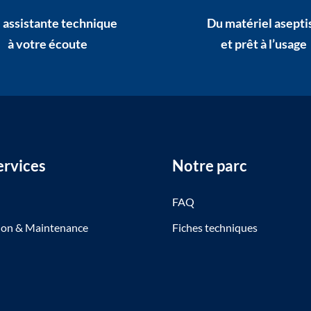
 assistante technique
Du matériel asepti
à votre écoute
et prêt à l’usage
ervices
Notre parc
n
FAQ
tion & Maintenance
Fiches techniques