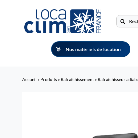
Passer
au
Recherche
contenu
Nos matériels de location
Accueil
»
Produits
»
Rafraîchissement
»
Rafraîchisseur adia