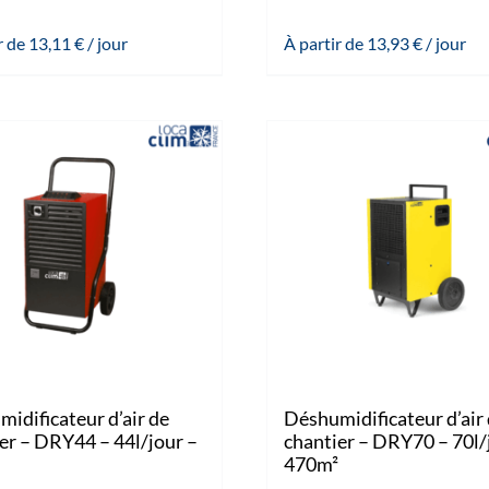
r de
13,11
€
/ jour
À partir de
13,93
€
/ jour
idificateur d’air de
Déshumidificateur d’air
er – DRY44 – 44l/jour –
chantier – DRY70 – 70l/
470m²