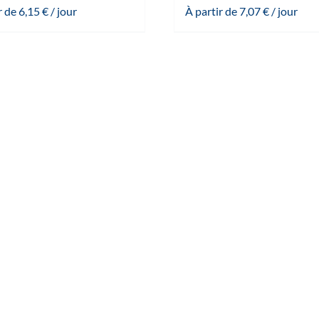
r de
6,15
€
/ jour
À partir de
7,07
€
/ jour