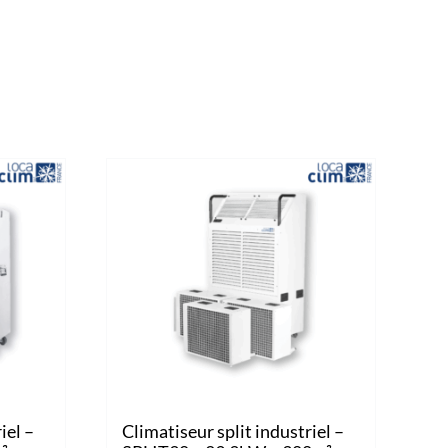
iel –
Climatiseur split industriel –