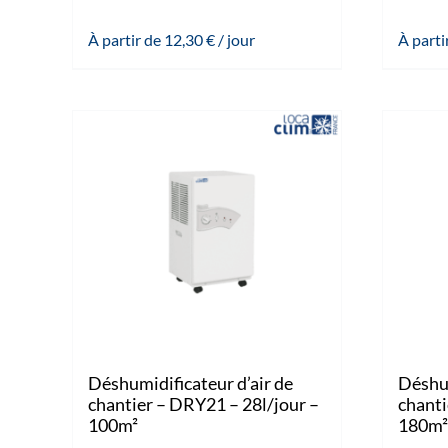
À partir de
12,30
€
/ jour
À parti
Déshumidificateur d’air de
Déshum
chantier – DRY21 – 28l/jour –
chanti
100m²
180m²