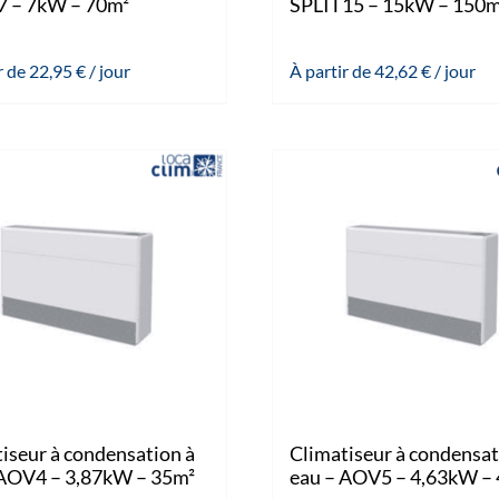
7 – 7kW – 70m²
SPLIT15 – 15kW – 150m
r de
22,95
€
/ jour
À partir de
42,62
€
/ jour
iseur à condensation à
Climatiseur à condensat
 AOV4 – 3,87kW – 35m²
eau – AOV5 – 4,63kW –