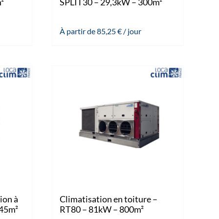
²
SPLIT30 – 29,3kW – 300m²
À partir de
85,25
€
/ jour
ion à
Climatisation en toiture –
 45m²
RT80 – 81kW – 800m²