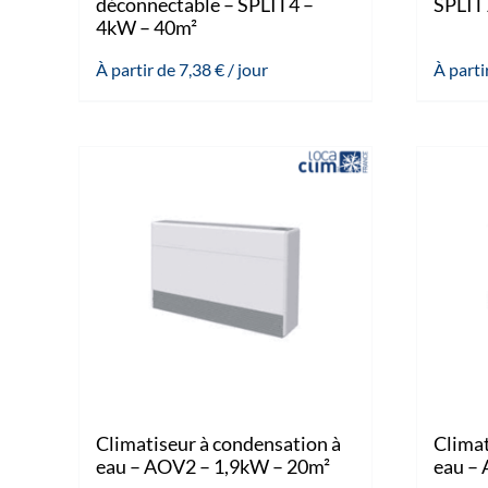
déconnectable – SPLIT4 –
SPLIT
4kW – 40m²
À partir de
7,38
€
/ jour
À parti
Climatiseur à condensation à
Climat
eau – AOV2 – 1,9kW – 20m²
eau –